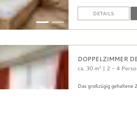
DETAILS
1
2
DOPPELZIMMER D
ca. 30 m² | 2 - 4 Pers
Das großzügig gehaltene Z
Es ist ausgestattet mit:
Anrede
Badewanne und WC
Föhn
Vorname
Nachname
E-Mail
DETAILS