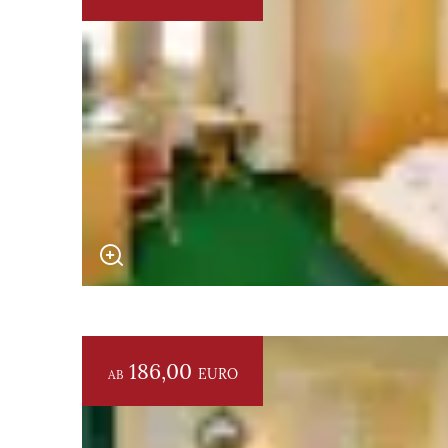
186,00
EURO
AB