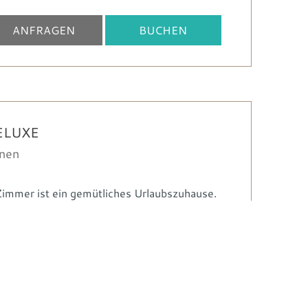
ANFRAGEN
BUCHEN
ELUXE
onen
immer ist ein gemütliches Urlaubszuhause.
UNVERBINDLICH
Einwilligung
Safe
Schminkspiegel
Flatscr…
ANFRAGEN
Marketing
ANFRAGEN
BUCHEN