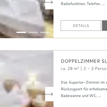
Radiofunktion
Telefon
…
DETAILS
1
2
3
DOPPELZIMMER S
ca. 28 m² | 2 - 3 Pers
Das Superior-Zimmer im al
Rückzugsort für erholsame
Badewanne und WC
…