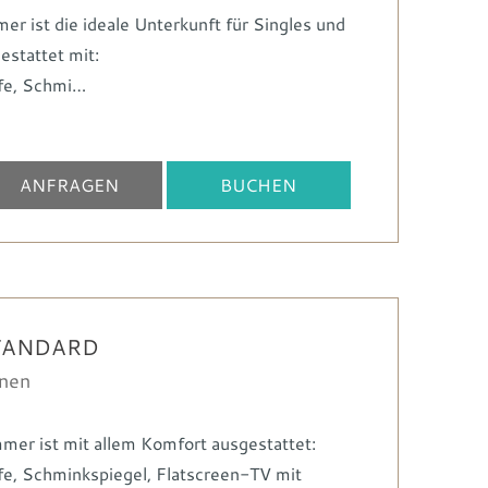
r ist die ideale Unterkunft für Singles und
gestattet mit:
fe
Schmi…
ANFRAGEN
BUCHEN
TANDARD
onen
er ist mit allem Komfort ausgestattet:
fe
Schminkspiegel
Flatscreen-TV mit