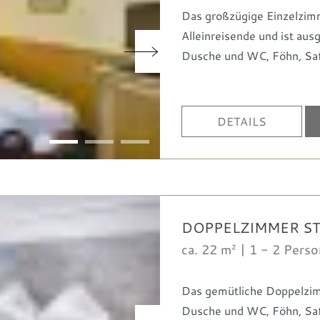
Das großzügige Einzelzimme
Alleinreisende und ist aus
Dusche und WC
Föhn
Sa
DETAILS
1
2
3
DOPPELZIMMER S
ca. 22 m² | 1 - 2 Pers
Das gemütliche Doppelzimm
Dusche und WC
Föhn
Sa