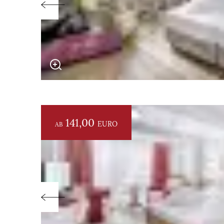
141,00
EURO
AB