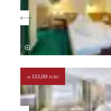
133,00
EURO
AB