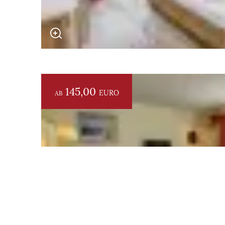
145,00
EURO
AB
Erwachsene(r)
Kind(er)
Anreise
Abreise
* Pflichtfelder